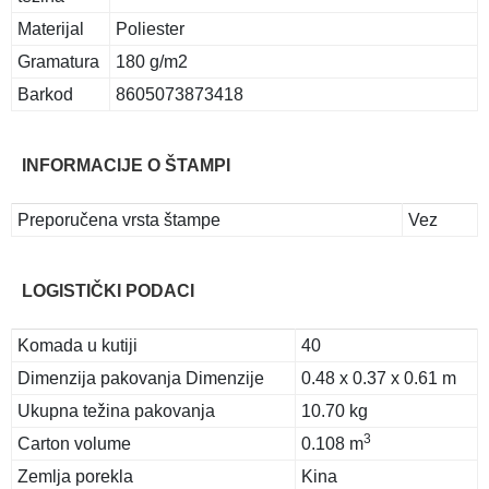
Materijal
Poliester
Gramatura
180 g/m2
Barkod
8605073873418
INFORMACIJE O ŠTAMPI
Preporučena vrsta štampe
Vez
LOGISTIČKI PODACI
Komada u kutiji
40
Dimenzija pakovanja Dimenzije
0.48 x 0.37 x 0.61 m
Ukupna težina pakovanja
10.70 kg
3
Carton volume
0.108 m
Zemlja porekla
Kina