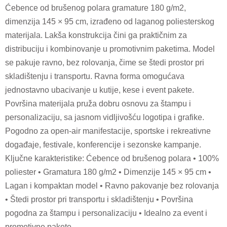
Ćebence od brušenog polara gramature 180 g/m2,
dimenzija 145 × 95 cm, izrađeno od laganog poliesterskog
materijala. Lakša konstrukcija čini ga praktičnim za
distribuciju i kombinovanje u promotivnim paketima. Model
se pakuje ravno, bez rolovanja, čime se štedi prostor pri
skladištenju i transportu. Ravna forma omogućava
jednostavno ubacivanje u kutije, kese i event pakete.
Površina materijala pruža dobru osnovu za štampu i
personalizaciju, sa jasnom vidljivošću logotipa i grafike.
Pogodno za open-air manifestacije, sportske i rekreativne
događaje, festivale, konferencije i sezonske kampanje.
Ključne karakteristike: Ćebence od brušenog polara • 100%
poliester • Gramatura 180 g/m2 • Dimenzije 145 × 95 cm •
Lagan i kompaktan model • Ravno pakovanje bez rolovanja
• Štedi prostor pri transportu i skladištenju • Površina
pogodna za štampu i personalizaciju • Idealno za event i
promotivne pakete