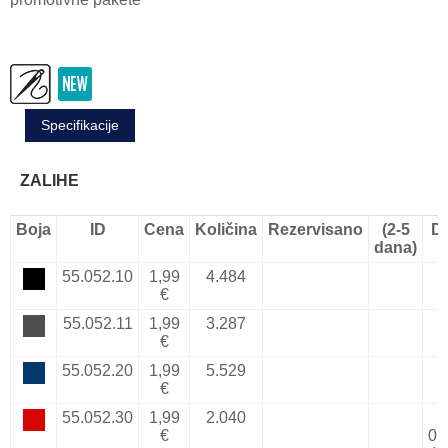
Specifikacije
ZALIHE
Boja
ID
Cena
Količina
Rezervisano
(2-5
D
dana)
55.052.10
1,99
4.484
€
55.052.11
1,99
3.287
€
55.052.20
1,99
5.529
€
55.052.30
1,99
2.040
€
01