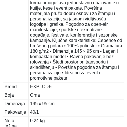
forma omogućava jednostavno ubacivanje u
kutije, kese i event pakete. Površina
materijala pruža dobru osnovu za štampu i
personalizaciju, sa jasnom vidljivošću
logotipa i grafike. Pogodno za open-air
manifestacije, sportske i rekreativne
događaje, festivale, konferencije i sezonske
kampanje. Ključne karakteristike: Ćebence od
brušenog polara • 100% poliester • Gramatura
180 g/m2 • Dimenzije 145 × 95 cm • Lagan i
kompaktan model • Ravno pakovanje bez
rolovanja • Štedi prostor pri transportu i
skladištenju • Površina pogodna za štampu i
personalizaciju • Idealno za event i
promotivne pakete
Brend
EXPLODE
Boja
Crna
Dimenzija
145 x 95 cm
Pakovanje
40/1
Neto
0.24 kg
težina