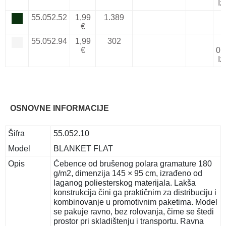
Iz
55.052.52
1,99
1.389
€
55.052.94
1,99
302
€
01
Iz
OSNOVNE INFORMACIJE
Šifra
55.052.10
Model
BLANKET FLAT
Opis
Ćebence od brušenog polara gramature 180
g/m2, dimenzija 145 × 95 cm, izrađeno od
laganog poliesterskog materijala. Lakša
konstrukcija čini ga praktičnim za distribuciju i
kombinovanje u promotivnim paketima. Model
se pakuje ravno, bez rolovanja, čime se štedi
prostor pri skladištenju i transportu. Ravna