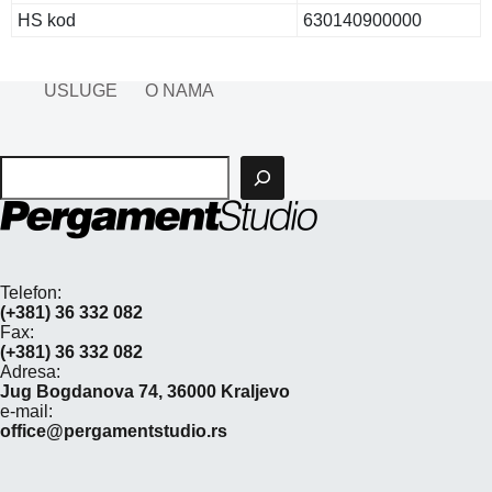
HS kod
630140900000
USLUGE
O NAMA
Pretraga
Telefon:
(+381) 36 332 082
Fax:
(+381) 36 332 082
Adresa:
Jug Bogdanova 74, 36000 Kraljevo
e-mail:
office@pergamentstudio.rs