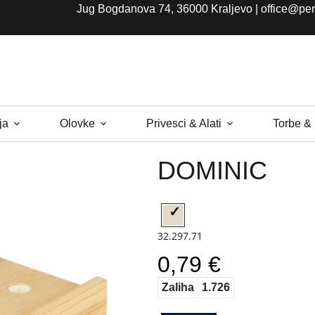
Jug Bogdanova 74, 36000 Kraljevo |
office@per
ja
Olovke
Privesci & Alati
Torbe &
DOMINIC
32.297.71
0,79 €
Zaliha
1.726