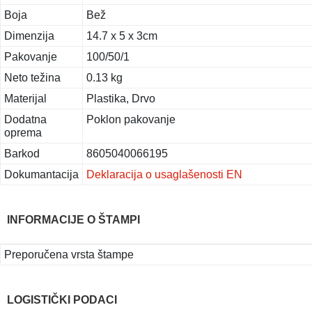
Boja
Bež
Dimenzija
14.7 x 5 x 3cm
Pakovanje
100/50/1
Neto težina
0.13 kg
Materijal
Plastika, Drvo
Dodatna
Poklon pakovanje
oprema
Barkod
8605040066195
Dokumantacija
Deklaracija o usaglašenosti EN
INFORMACIJE O ŠTAMPI
Preporučena vrsta štampe
LOGISTIČKI PODACI