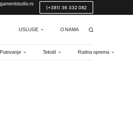
gamentstudio.rs
(+381) 36 332 082
USLUGE
O NAMA
 Putovanje
Tekstil
Radna oprema