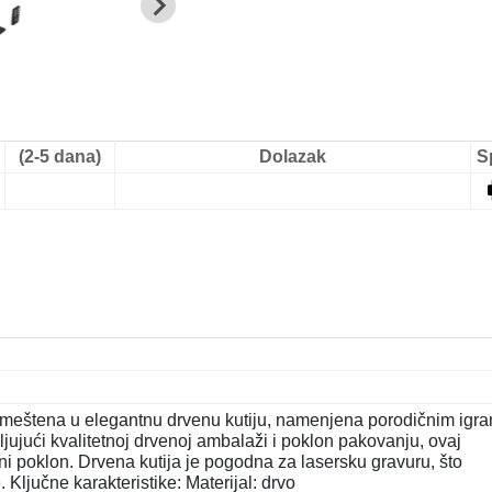
(2-5 dana)
Dolazak
S
meštena u elegantnu drvenu kutiju, namenjena porodičnim igr
jujući kvalitetnoj drvenoj ambalaži i poklon pakovanju, ovaj
i poklon. Drvena kutija je pogodna za lasersku gravuru, što
Ključne karakteristike: Materijal: drvo