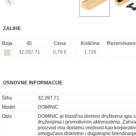
ZALIHE
Boja
ID
Cena
Količina
Rezervisano
32.297.71
0,79 €
1.726
OSNOVNE INFORMACIJE
Šifra
32.297.71
Model
DOMINIC
Opis
DOMINIC je klasična domino društvena igra s
druženjima i promotivnim aktivnostima. Zahval
proizvod ima dodatnu vrednost kao korporativn
omogućava diskretno i dugotrajno brendiranje. 