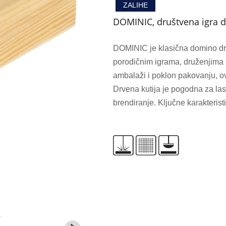
ZALIHE
DOMINIC, društvena igra d
DOMINIC je klasična domino dr
porodičnim igrama, druženjima i
ambalaži i poklon pakovanju, o
Drvena kutija je pogodna za la
brendiranje. Ključne karakteristi