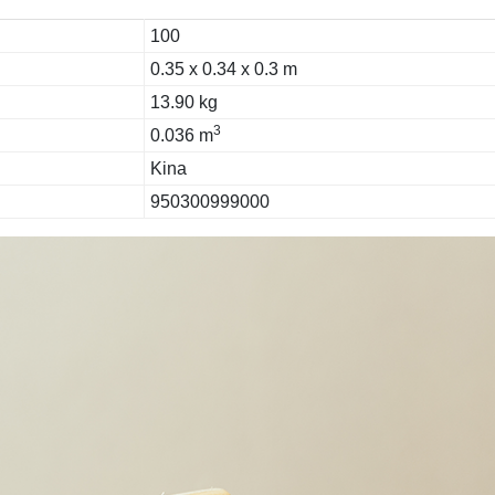
100
0.35 x 0.34 x 0.3 m
13.90 kg
3
0.036 m
Kina
950300999000