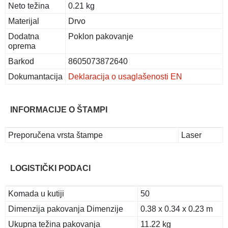
Neto težina
0.21 kg
Materijal
Drvo
Dodatna
Poklon pakovanje
oprema
Barkod
8605073872640
Dokumantacija
Deklaracija o usaglašenosti EN
INFORMACIJE O ŠTAMPI
Preporučena vrsta štampe
Laser
LOGISTIČKI PODACI
Komada u kutiji
50
Dimenzija pakovanja Dimenzije
0.38 x 0.34 x 0.23 m
Ukupna težina pakovanja
11.22 kg