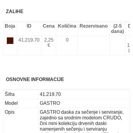
ZALIHE
Boja
ID
Cena
Količina
Rezervisano
(2-5
D
dana)
41.219.70
2,25
0
€
19
Iz
OSNOVNE INFORMACIJE
Šifra
41.219.70
Model
GASTRO
Opis
GASTRO daska za sečenje i serviranje,
zajedno sa srodnim modelom CRUDO,
čini mini kolekciju drvenih daski
namenjenih sečenju i serviranju