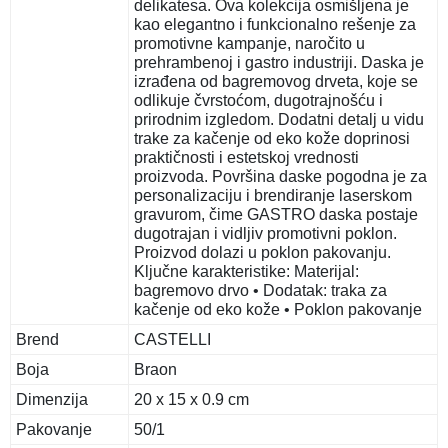
delikatesa. Ova kolekcija osmišljena je
kao elegantno i funkcionalno rešenje za
promotivne kampanje, naročito u
prehrambenoj i gastro industriji. Daska je
izrađena od bagremovog drveta, koje se
odlikuje čvrstoćom, dugotrajnošću i
prirodnim izgledom. Dodatni detalj u vidu
trake za kačenje od eko kože doprinosi
praktičnosti i estetskoj vrednosti
proizvoda. Površina daske pogodna je za
personalizaciju i brendiranje laserskom
gravurom, čime GASTRO daska postaje
dugotrajan i vidljiv promotivni poklon.
Proizvod dolazi u poklon pakovanju.
Ključne karakteristike: Materijal:
bagremovo drvo • Dodatak: traka za
kačenje od eko kože • Poklon pakovanje
Brend
CASTELLI
Boja
Braon
Dimenzija
20 x 15 x 0.9 cm
Pakovanje
50/1