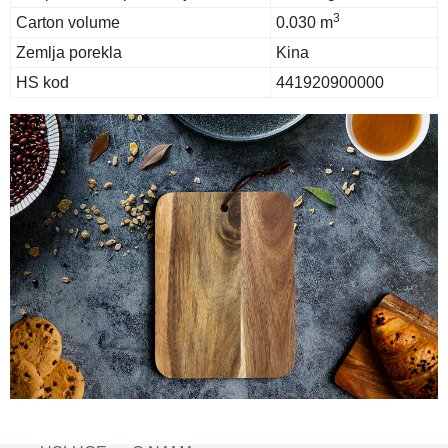
3
Carton volume
0.030 m
Zemlja porekla
Kina
HS kod
441920900000