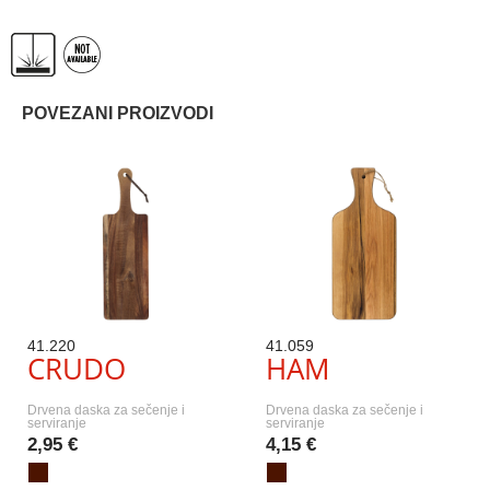
POVEZANI PROIZVODI
41.220
41.059
CRUDO
HAM
Drvena daska za sečenje i
Drvena daska za sečenje i
serviranje
serviranje
2,95 €
4,15 €