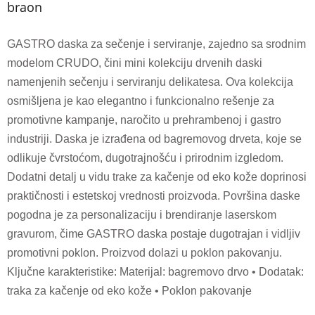
braon
GASTRO daska za sečenje i serviranje, zajedno sa srodnim
modelom CRUDO, čini mini kolekciju drvenih daski
namenjenih sečenju i serviranju delikatesa. Ova kolekcija
osmišljena je kao elegantno i funkcionalno rešenje za
promotivne kampanje, naročito u prehrambenoj i gastro
industriji. Daska je izrađena od bagremovog drveta, koje se
odlikuje čvrstoćom, dugotrajnošću i prirodnim izgledom.
Dodatni detalj u vidu trake za kačenje od eko kože doprinosi
praktičnosti i estetskoj vrednosti proizvoda. Površina daske
pogodna je za personalizaciju i brendiranje laserskom
gravurom, čime GASTRO daska postaje dugotrajan i vidljiv
promotivni poklon. Proizvod dolazi u poklon pakovanju.
Ključne karakteristike: Materijal: bagremovo drvo • Dodatak:
traka za kačenje od eko kože • Poklon pakovanje