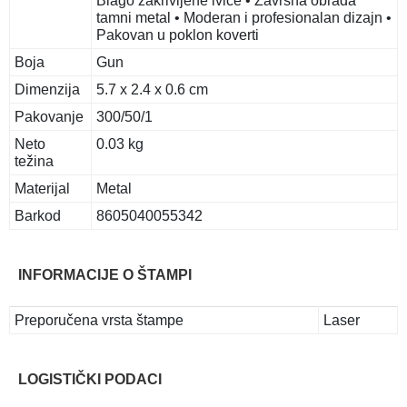
Blago zakrivljene ivice • Završna obrada
tamni metal • Moderan i profesionalan dizajn •
Pakovan u poklon koverti
Boja
Gun
Dimenzija
5.7 x 2.4 x 0.6 cm
Pakovanje
300/50/1
Neto
0.03 kg
težina
Materijal
Metal
Barkod
8605040055342
INFORMACIJE O ŠTAMPI
Preporučena vrsta štampe
Laser
LOGISTIČKI PODACI