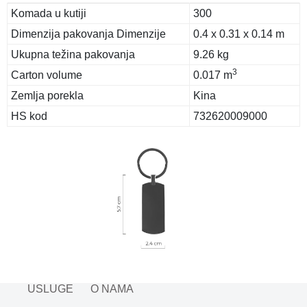
Komada u kutiji
300
Dimenzija pakovanja Dimenzije
0.4 x 0.31 x 0.14 m
Ukupna težina pakovanja
9.26 kg
3
Carton volume
0.017 m
Zemlja porekla
Kina
HS kod
732620009000
USLUGE
O NAMA