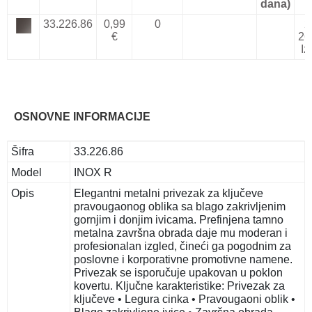
dana)
33.226.86
0,99
0
2
€
26
Iz
OSNOVNE INFORMACIJE
Šifra
33.226.86
Model
INOX R
Opis
Elegantni metalni privezak za ključeve
pravougaonog oblika sa blago zakrivljenim
gornjim i donjim ivicama. Prefinjena tamno
metalna završna obrada daje mu moderan i
profesionalan izgled, čineći ga pogodnim za
poslovne i korporativne promotivne namene.
Privezak se isporučuje upakovan u poklon
kovertu. Ključne karakteristike: Privezak za
ključeve • Legura cinka • Pravougaoni oblik •