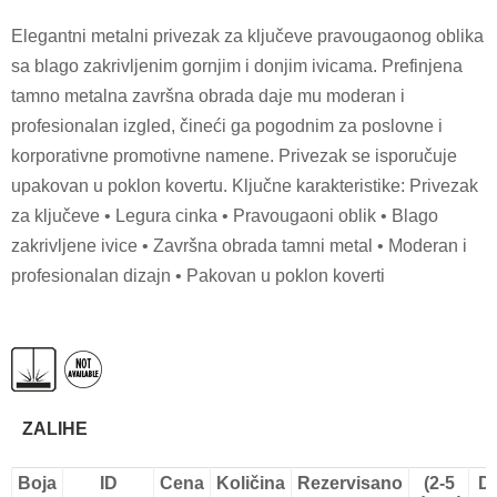
Elegantni metalni privezak za ključeve pravougaonog oblika
sa blago zakrivljenim gornjim i donjim ivicama. Prefinjena
tamno metalna završna obrada daje mu moderan i
profesionalan izgled, čineći ga pogodnim za poslovne i
korporativne promotivne namene. Privezak se isporučuje
upakovan u poklon kovertu. Ključne karakteristike: Privezak
za ključeve • Legura cinka • Pravougaoni oblik • Blago
zakrivljene ivice • Završna obrada tamni metal • Moderan i
profesionalan dizajn • Pakovan u poklon koverti
ZALIHE
Boja
ID
Cena
Količina
Rezervisano
(2-5
D