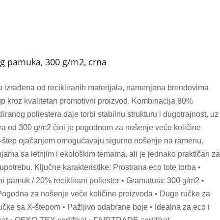
nog pamuka, 300 g/m2, crna
ba izrađena od recikliranih materijala, namenjena brendovima
stup kroz kvalitetan promotivni proizvod. Kombinacija 80%
iranog poliestera daje torbi stabilnu strukturu i dugotrajnost, uz
a od 300 g/m2 čini je pogodnom za nošenje veće količine
X-štep ojačanjem omogućavaju sigurno nošenje na ramenu.
jama sa letnjim i ekološkim temama, ali je jednako praktičan za
potrebu. Ključne karakteristike: Prostrana eco tote torba •
ni pamuk / 20% reciklirani poliester • Gramatura: 300 g/m2 •
• Pogodna za nošenje veće količine proizvoda • Duge ručke za
čke sa X-štepom • Pažljivo odabrane boje • Idealna za eco i