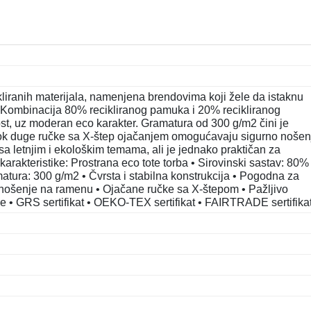
ikliranih materijala, namenjena brendovima koji žele da istaknu
d. Kombinacija 80% recikliranog pamuka i 20% recikliranog
jnost, uz moderan eco karakter. Gramatura od 300 g/m2 čini je
ok duge ručke sa X-štep ojačanjem omogućavaju sigurno nošen
a letnjim i ekološkim temama, ali je jednako praktičan za
arakteristike: Prostrana eco tote torba • Sirovinski sastav: 80%
amatura: 300 g/m2 • Čvrsta i stabilna konstrukcija • Pogodna za
 nošenje na ramenu • Ojačane ručke sa X-štepom • Pažljivo
je • GRS sertifikat • OEKO-TEX sertifikat • FAIRTRADE sertifika