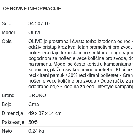
OSNOVNE INFORMACIJE
Šifra
34.507.10
Model
OLIVE
Opis
OLIVE je prostrana i čvrsta torba izrađena od rec
održiv pristup kroz kvalitetan promotivni proizvo
poliestera daje torbi stabilnu strukturu i dugotra
pogodnom za nošenje veće količine proizvoda, d
na ramenu. Model se često koristi u kampanjama s
kupovinu, plažu i svakodnevnu upotrebu. Ključne k
reciklirani pamuk / 20% reciklirani poliester • Gr
nošenje veće količine proizvoda • Duge ručke za
odabrane boje • Idealna za eco i lifestyle kampan
Brend
BRUNO
Boja
Crna
Dimenzija
49 x 37 x 14 cm
Pakovanje
50/5
Neto
0.24 kg