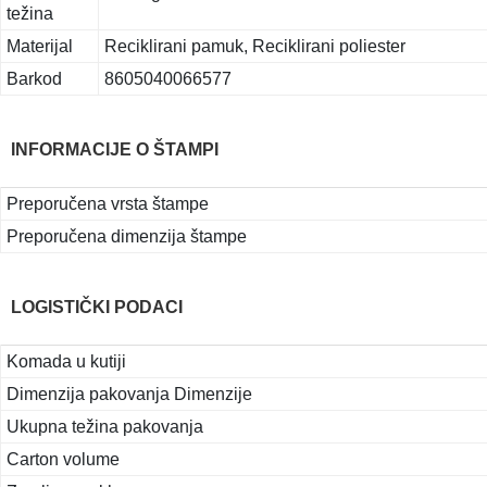
težina
Materijal
Reciklirani pamuk, Reciklirani poliester
Barkod
8605040066577
INFORMACIJE O ŠTAMPI
Preporučena vrsta štampe
Preporučena dimenzija štampe
LOGISTIČKI PODACI
Komada u kutiji
Dimenzija pakovanja Dimenzije
Ukupna težina pakovanja
Carton volume