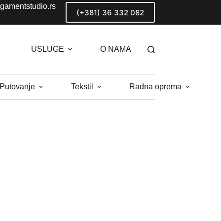
gamentstudio.rs
(+381) 36 332 082
USLUGE
O NAMA
 Putovanje
Tekstil
Radna oprema