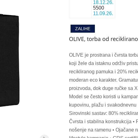
18.12.26.
5500
11.09.26.
ZALIHE
OLIVE, torba od reciklira
OLIVE je prostrana i čvrsta tor
koji žele da istaknu održiv pri
recikliranog pamuka i 20% recikl
moderan eco karakter. Gramatur
proizvoda, dok duge ručke sa 
Model se često koristi u kampan
kupovinu, plažu i svakodnevnu u
Sirovinski sastav: 80% reciklira
Čvrsta i stabilna konstrukcija 
nošenje na ramenu • Ojačane ru