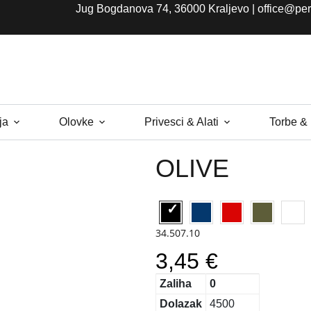
Jug Bogdanova 74, 36000 Kraljevo |
office@per
ja
Olovke
Privesci & Alati
Torbe &
OLIVE
34.507.10
3,45 €
Zaliha
0
Dolazak
4500