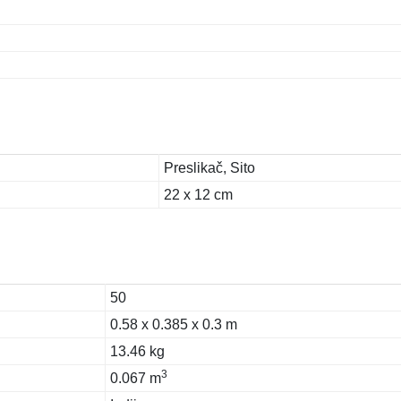
Preslikač, Sito
22 x 12 cm
50
0.58 x 0.385 x 0.3 m
13.46 kg
3
0.067 m