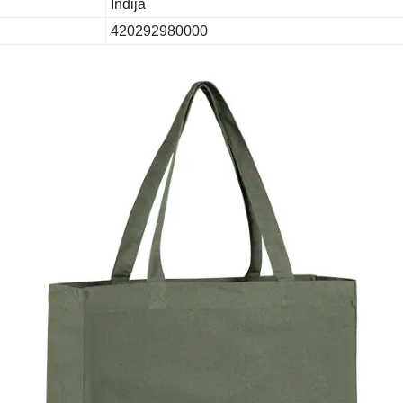
Indija
420292980000