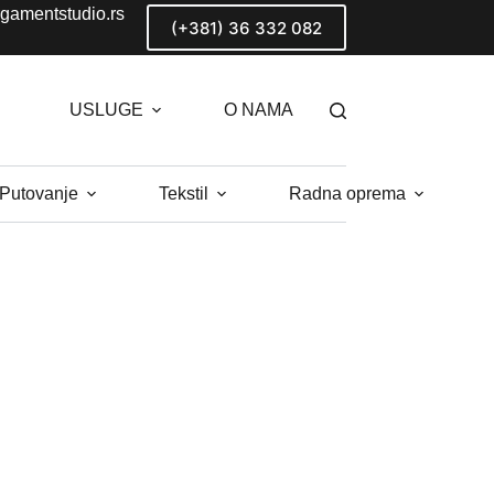
gamentstudio.rs
(+381) 36 332 082
USLUGE
O NAMA
 Putovanje
Tekstil
Radna oprema