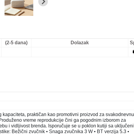
(2-5 dana)
Dolazak
S
 kapaciteta, praktičan kao promotivni proizvod za svakodnevnu
u. Produženo vreme reprodukcije čini ga pogodnim izborom za
u i vidljivost brenda. Isporučuje se u poklon kutiji sa uključen
tike: Bežični zvučnik • Snaga zvučnika 3 W • BT verzija 5.3 •