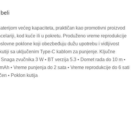
beli
aterijom većeg kapaciteta, praktičan kao promotivni proizvod
lariji, kod kuće ili u pokretu. Produženo vreme reprodukcije
slovne poklone koji obezbeđuju dužu upotrebu i vidljivost
kutiji sa uključenim Type-C kablom za punjenje. Ključne
 • Snaga zvučnika 3 W • BT verzija 5.3 • Domet rada do 10 m •
 mAh • Vreme punjenja do 2 sata • Vreme reprodukcije do 6 sati
čen • Poklon kutija