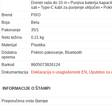
Domet rada do 10 m • Punjiva baterija kapaci
sati • Type-C kabl za punjenje uključen • Pokl
Brend
PIXO
Boja
Bela
Pakovanje
35/1
Neto težina
0.21 kg
Materijal
Plastika
Dodatna
Poklon pakovanje, Bluetooth
oprema
Barkod
8605073826124
Dokumantacija
Deklaracija o usaglašenosti EN
,
Uputstvo za 
INFORMACIJE O ŠTAMPI
Preporučena vrsta štampe