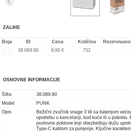
ZALIHE
Boja
ID
Cena
Količina
Rezervisano
38.089.90
8,90 €
752
OSNOVNE INFORMACIJE
Šifra
38.089.90
Model
PUNK
Opis
Bežični zvučnik snage 3 W sa baterijom većeg
upotrebu u kancelariji, kod kuće ili u pokret
poslovne poklone koji obezbeđuju dužu upotreb
Type-C kablom za punjenje. Ključne karakteris