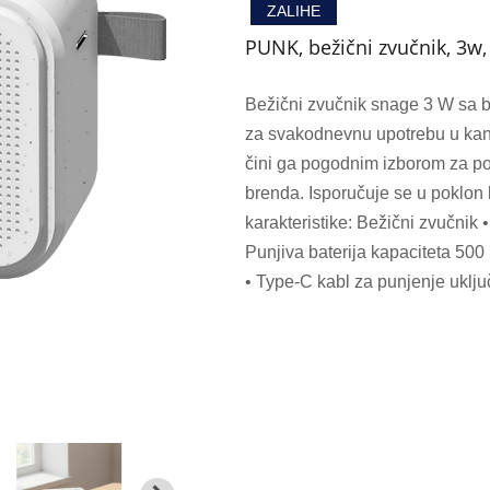
ZALIHE
PUNK, bežični zvučnik, 3w, 
Bežični zvučnik snage 3 W sa b
za svakodnevnu upotrebu u kance
čini ga pogodnim izborom za po
brenda. Isporučuje se u poklon 
karakteristike: Bežični zvučnik
Punjiva baterija kapaciteta 500
• Type-C kabl za punjenje uklju