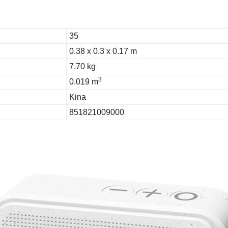
35
0.38 x 0.3 x 0.17 m
7.70 kg
3
0.019 m
Kina
851821009000