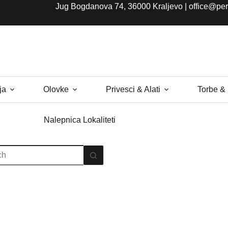
Jug Bogdanova 74, 36000 Kraljevo |
office@per
ja
Olovke
Privesci & Alati
Torbe &
Nalepnica
Lokaliteti
s