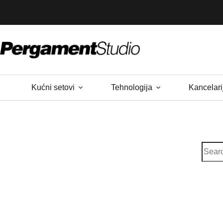
Skip
to
content
Kućni setovi
Tehnologija
Kancelari
No
result