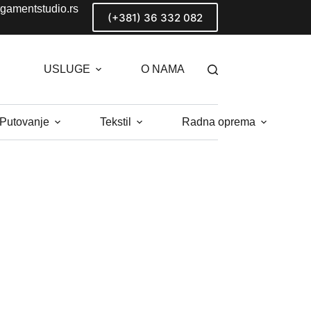
gamentstudio.rs
(+381) 36 332 082
USLUGE
O NAMA
 Putovanje
Tekstil
Radna oprema