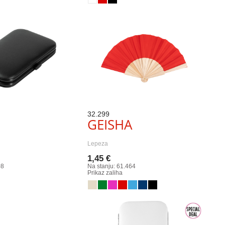
32.299
GEISHA
Lepeza
1,45 €
08
Na stanju: 61.464
Prikaz zaliha