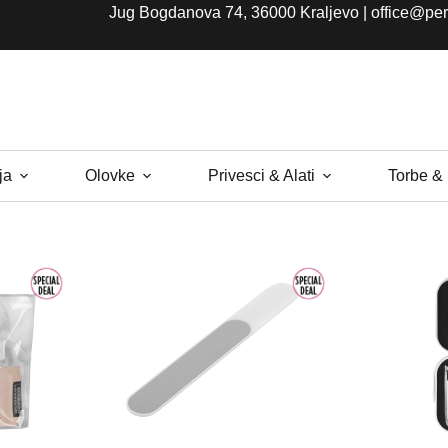
Jug Bogdanova 74, 36000 Kraljevo |
office@per
ja
Olovke
Privesci & Alati
Torbe &