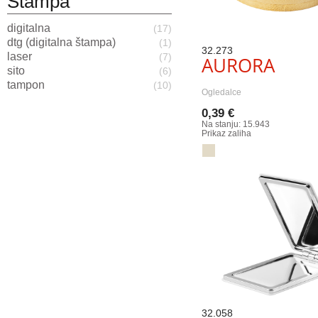
Štampa
digitalna
(17)
dtg (digitalna štampa)
(1)
32.273
laser
(7)
AURORA
sito
(6)
tampon
(10)
Ogledalce
0,39 €
Na stanju: 15.943
Prikaz zaliha
32.058