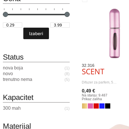
Status
32.316
nova boja
(1)
SCENT
novo
(8)
trenutno nema
(5)
Difuzer za parfem, 5…
0,49 €
Kapacitet
Na stanju: 9.487
Prikaz zaliha
300 mah
(1)
Materijal