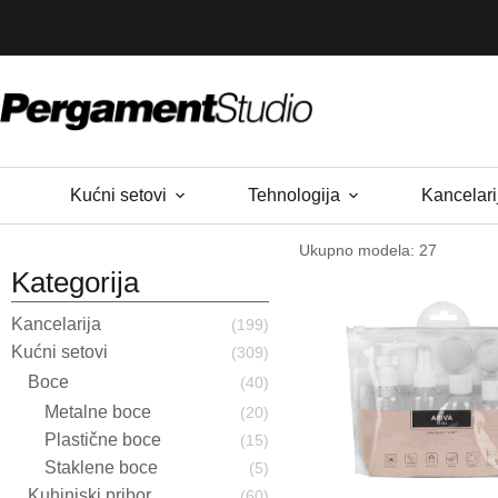
Skip
to
content
Kućni setovi
Tehnologija
Kancelari
Ukupno modela: 27
Kategorija
Kancelarija
(199)
Kućni setovi
(309)
Boce
(40)
Metalne boce
(20)
Plastične boce
(15)
Staklene boce
(5)
Kuhinjski pribor
(60)