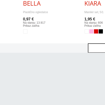
BELLA
KIARA
Plastično ogledalce
Manikir set, 5/1
0,97 €
1,95 €
Na stanju: 13.917
Na stanju: 606
Prikaz zaliha
Prikaz zaliha
Pretraga