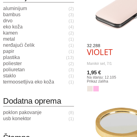
aluminijum
(2)
bambus
(3)
drvo
(1)
eko koža
(4)
kamen
(2)
metal
(1)
nerđajući čelik
(1)
32.288
VIOLET
papir
(1)
plastika
(13)
poliester
(2)
Manikir set, 7/1
poliuretan
(3)
1,95 €
staklo
(1)
Na stanju: 12.105
termoosetljiva eko koža
Prikaz zaliha
(1)
Dodatna oprema
poklon pakovanje
(8)
usb konektor
(1)