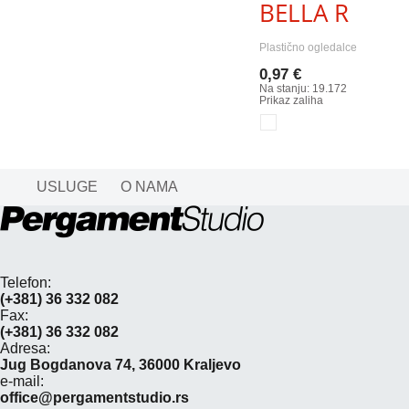
BELLA R
Plastično ogledalce
0,97 €
Na stanju: 19.172
Prikaz zaliha
USLUGE
O NAMA
Telefon:
(+381) 36 332 082
Fax:
(+381) 36 332 082
Adresa:
Jug Bogdanova 74, 36000 Kraljevo
e-mail:
office@pergamentstudio.rs