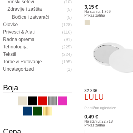
Vinski setovi
(10)
3,15 €
Zdravlje i zaštita
(5)
Na stanju: 1.769
Prikaz zaliha
Bočice i zatvarači
(5)
Olovke
(128)
Privesci & Alati
(116)
Radna oprema
(91)
Tehnologija
(225)
Tekstil
(224)
Torbe & Putovanje
(195)
Uncategorized
(1)
Boja
32.336
LULU
Plastično ogledalce
0,49 €
Na stanju: 22.718
Prikaz zaliha
Cena