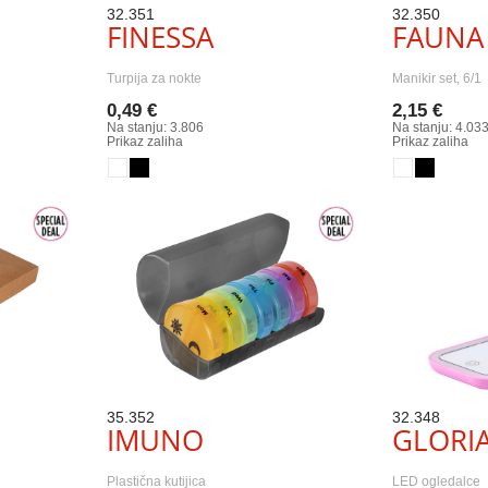
32.351
32.350
FINESSA
FAUNA
Turpija za nokte
Manikir set, 6/1
0,49 €
2,15 €
Na stanju: 3.806
Na stanju: 4.03
Prikaz zaliha
Prikaz zaliha
35.352
32.348
IMUNO
GLORI
Plastična kutijica
LED ogledalce