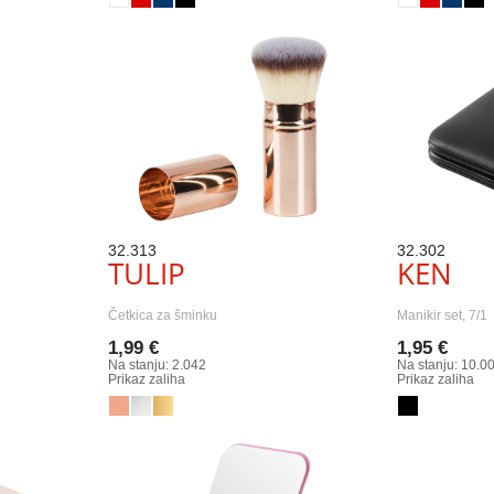
32.313
32.302
TULIP
KEN
Četkica za šminku
Manikir set, 7/1
1,99 €
1,95 €
Na stanju: 2.042
Na stanju: 10.0
Prikaz zaliha
Prikaz zaliha