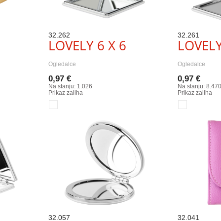
32.262
32.261
LOVELY 6 X 6
LOVELY
Ogledalce
Ogledalce
0,97 €
0,97 €
Na stanju: 1.026
Na stanju: 8.47
Prikaz zaliha
Prikaz zaliha
32.057
32.041