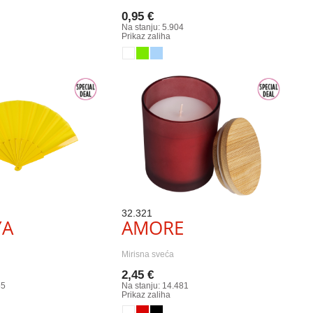
0,95 €
Na stanju: 5.904
Prikaz zaliha
32.321
YA
AMORE
Mirisna sveća
2,45 €
55
Na stanju: 14.481
Prikaz zaliha