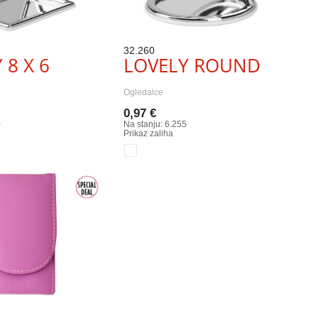
32.260
 8 X 6
LOVELY ROUND
Ogledalce
0,97 €
0
Na stanju: 6.255
Prikaz zaliha