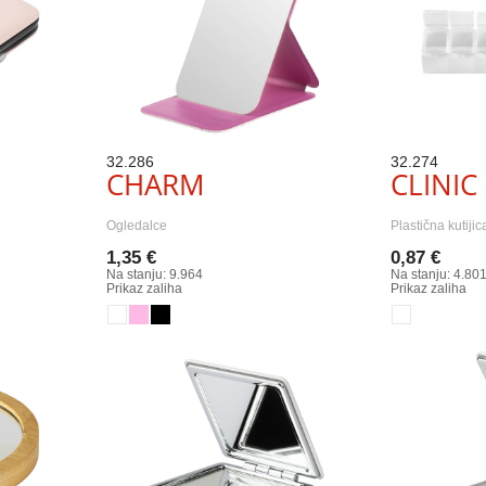
32.286
32.274
CHARM
CLINIC
Ogledalce
Plastična kutijic
1,35 €
0,87 €
Na stanju: 9.964
Na stanju: 4.80
Prikaz zaliha
Prikaz zaliha