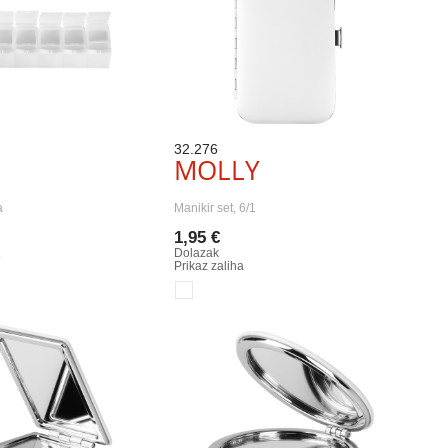
32.276
MOLLY
a
Manikir set, 6/1
1,95 €
1
Dolazak
Prikaz zaliha