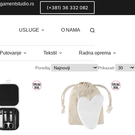
gamentstudio.rs
(+381) 36 332 082
USLUGE
O NAMA
 Putovanje
Tekstil
Radna oprema
Poređaj:
Prikazati: