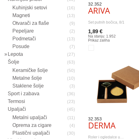
32.352
Kuhinjski setovi
ARIVA
(16)
Magneti
(13)
Set putnih bočica, 8/1
Otvarači za flaše
(9)
Pepeljare
(2)
1,89 €
Na stanju: 1.952
Podmetači
(13)
Prikaz zaliha
Posude
(7)
Lepota
(27)
Šolje
(63)
Keramičke šolje
(50)
Metalne šolje
(10)
Staklene šolje
(3)
Sport i zabava
(36)
Termosi
(23)
Upaljači
(45)
Metalni upaljači
(11)
32.353
DERMA
Oprema za cigare
(4)
Plastični upaljači
(30)
Roler i ogledalce u…