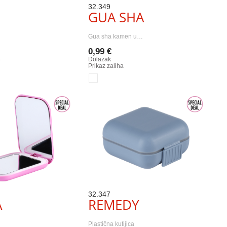
32.349
GUA SHA
Gua sha kamen u…
0,99 €
3
Dolazak
Prikaz zaliha
32.347
A
REMEDY
Plastična kutijica