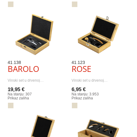
41.138
41.123
BAROLO
ROSE
Vinski set u drvenoj…
Vinski set u drvenoj…
19,95 €
6,95 €
Na stanju: 307
Na stanju: 3.953
Prikaz zaliha
Prikaz zaliha