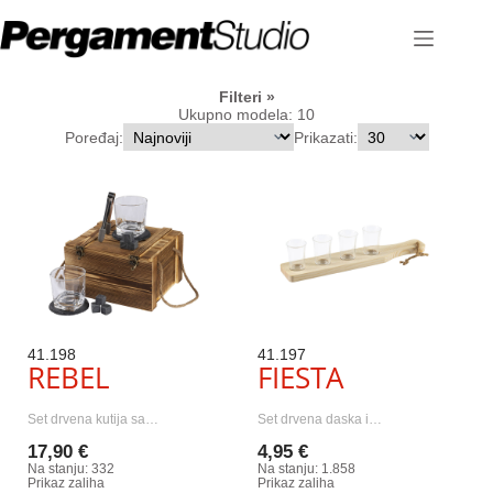
Skip
to
content
Filteri
Ukupno modela: 10
Poređaj:
Prikazati:
41.198
41.197
REBEL
FIESTA
Set drvena kutija sa…
Set drvena daska i…
17,90 €
4,95 €
Na stanju: 332
Na stanju: 1.858
Prikaz zaliha
Prikaz zaliha