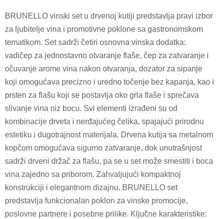
BRUNELLO vinski set u drvenoj kutiji predstavlja pravi izbor
za ljubitelje vina i promotivne poklone sa gastronomskom
tematikom. Set sadrži četiri osnovna vinska dodatka:
vadičep za jednostavno otvaranje flaše, čep za zatvaranje i
očuvanje arome vina nakon otvaranja, dozator za sipanje
koji omogućava precizno i uredno točenje bez kapanja, kao i
prsten za flašu koji se postavlja oko grla flaše i sprečava
slivanje vina niz bocu. Svi elementi izrađeni su od
kombinacije drveta i nerđajućeg čelika, spajajući prirodnu
estetiku i dugotrajnost materijala. Drvena kutija sa metalnom
kopčom omogućava sigurno zatvaranje, dok unutrašnjost
sadrži drveni držač za flašu, pa se u set može smestiti i boca
vina zajedno sa priborom. Zahvaljujući kompaktnoj
konstrukciji i elegantnom dizajnu, BRUNELLO set
predstavlja funkcionalan poklon za vinske promocije,
poslovne partnere i posebne prilike. Ključne karakteristike: