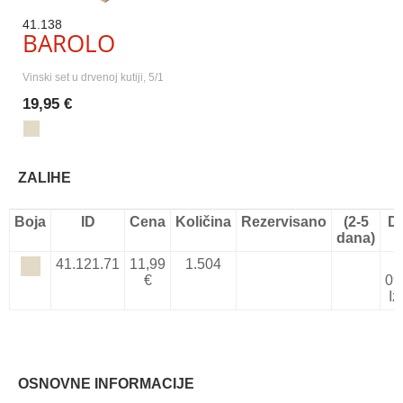
41.138
BAROLO
Vinski set u drvenoj kutiji, 5/1
19,95 €
ZALIHE
Boja
ID
Cena
Količina
Rezervisano
(2-5
D
dana)
41.121.71
11,99
1.504
€
09
Iz
OSNOVNE INFORMACIJE