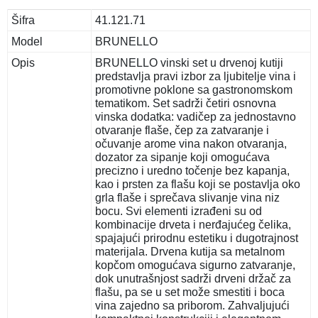
Šifra
41.121.71
Model
BRUNELLO
Opis
BRUNELLO vinski set u drvenoj kutiji
predstavlja pravi izbor za ljubitelje vina i
promotivne poklone sa gastronomskom
tematikom. Set sadrži četiri osnovna
vinska dodatka: vadičep za jednostavno
otvaranje flaše, čep za zatvaranje i
očuvanje arome vina nakon otvaranja,
dozator za sipanje koji omogućava
precizno i uredno točenje bez kapanja,
kao i prsten za flašu koji se postavlja oko
grla flaše i sprečava slivanje vina niz
bocu. Svi elementi izrađeni su od
kombinacije drveta i nerđajućeg čelika,
spajajući prirodnu estetiku i dugotrajnost
materijala. Drvena kutija sa metalnom
kopčom omogućava sigurno zatvaranje,
dok unutrašnjost sadrži drveni držač za
flašu, pa se u set može smestiti i boca
vina zajedno sa priborom. Zahvaljujući