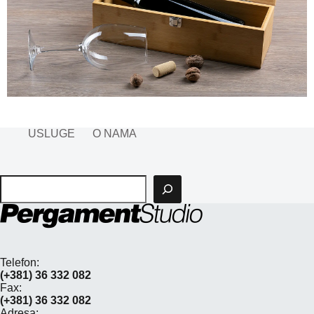
USLUGE
O NAMA
Pretraga
Telefon:
(+381) 36 332 082
Fax:
(+381) 36 332 082
Adresa: