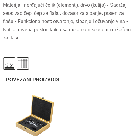
Materijal: nerđajući čelik (elementi), drvo (kutija) • Sadržaj
seta: vadičep, čep za flašu, dozator za sipanje, prsten za
flašu • Funkcionalnost: otvaranje, sipanje i očuvanje vina •
Kutija: drvena poklon kutija sa metalnom kopčom i držačem
za flašu
POVEZANI PROIZVODI