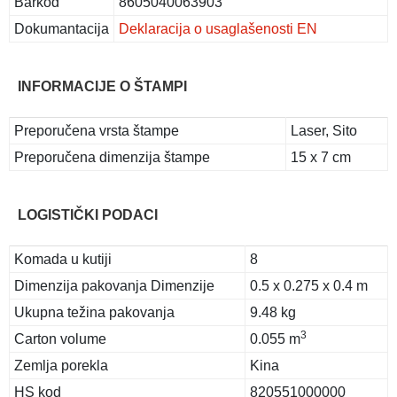
Barkod
8605040063903
Dokumantacija
Deklaracija o usaglašenosti EN
INFORMACIJE O ŠTAMPI
Preporučena vrsta štampe
Laser, Sito
Preporučena dimenzija štampe
15 x 7 cm
LOGISTIČKI PODACI
Komada u kutiji
8
Dimenzija pakovanja Dimenzije
0.5 x 0.275 x 0.4 m
Ukupna težina pakovanja
9.48 kg
3
Carton volume
0.055 m
Zemlja porekla
Kina
HS kod
820551000000