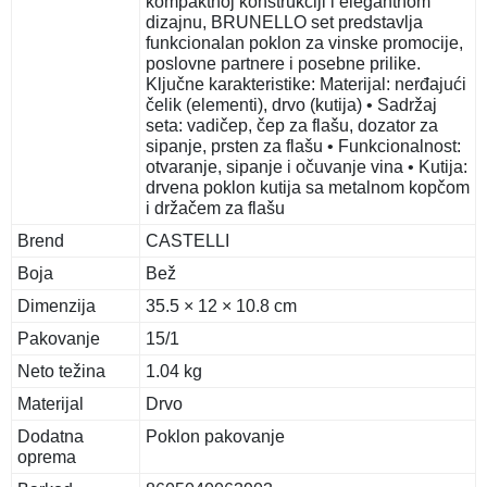
kompaktnoj konstrukciji i elegantnom
dizajnu, BRUNELLO set predstavlja
funkcionalan poklon za vinske promocije,
poslovne partnere i posebne prilike.
Ključne karakteristike: Materijal: nerđajući
čelik (elementi), drvo (kutija) • Sadržaj
seta: vadičep, čep za flašu, dozator za
sipanje, prsten za flašu • Funkcionalnost:
otvaranje, sipanje i očuvanje vina • Kutija:
drvena poklon kutija sa metalnom kopčom
i držačem za flašu
Brend
CASTELLI
Boja
Bež
Dimenzija
35.5 × 12 × 10.8 cm
Pakovanje
15/1
Neto težina
1.04 kg
Materijal
Drvo
Dodatna
Poklon pakovanje
oprema