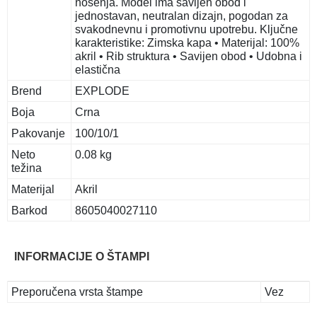
nošenja. Model ima savijen obod i
jednostavan, neutralan dizajn, pogodan za
svakodnevnu i promotivnu upotrebu. Ključne
karakteristike: Zimska kapa • Materijal: 100%
akril • Rib struktura • Savijen obod • Udobna i
elastična
Brend
EXPLODE
Boja
Crna
Pakovanje
100/10/1
Neto
0.08 kg
težina
Materijal
Akril
Barkod
8605040027110
INFORMACIJE O ŠTAMPI
Preporučena vrsta štampe
Vez