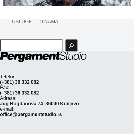
USLUGE
O NAMA
Pretraga
Telefon:
(+381) 36 332 082
Fax:
(+381) 36 332 082
Adresa:
Jug Bogdanova 74, 36000 Kraljevo
e-mail:
office@pergamentstudio.rs