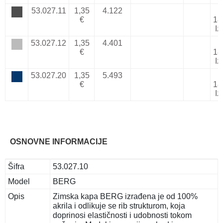
53.027.11
1,35
4.122
€
18
Iz
53.027.12
1,35
4.401
€
18
Iz
53.027.20
1,35
5.493
€
18
Iz
OSNOVNE INFORMACIJE
Šifra
53.027.10
Model
BERG
Opis
Zimska kapa BERG izrađena je od 100%
akrila i odlikuje se rib strukturom, koja
doprinosi elastičnosti i udobnosti tokom