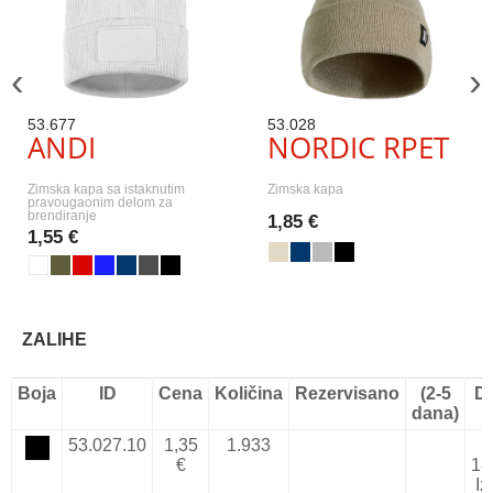
‹
›
53.677
53.028
ANDI
NORDIC RPET
Zimska kapa sa istaknutim
Zimska kapa
pravougaonim delom za
brendiranje
1,85 €
1,55 €
ZALIHE
Boja
ID
Cena
Količina
Rezervisano
(2-5
D
dana)
53.027.10
1,35
1.933
1
€
18
Iz