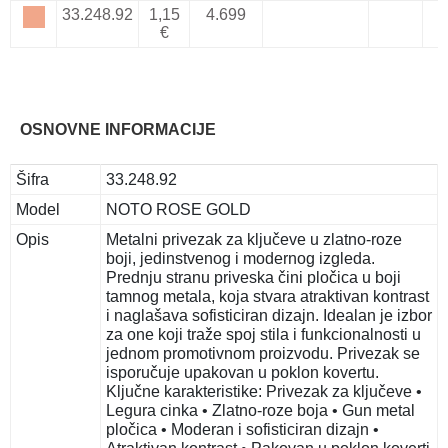
33.248.92
1,15
4.699
€
OSNOVNE INFORMACIJE
Šifra
33.248.92
Model
NOTO ROSE GOLD
Opis
Metalni privezak za ključeve u zlatno-roze
boji, jedinstvenog i modernog izgleda.
Prednju stranu priveska čini pločica u boji
tamnog metala, koja stvara atraktivan kontrast
i naglašava sofisticiran dizajn. Idealan je izbor
za one koji traže spoj stila i funkcionalnosti u
jednom promotivnom proizvodu. Privezak se
isporučuje upakovan u poklon kovertu.
Ključne karakteristike: Privezak za ključeve •
Legura cinka • Zlatno-roze boja • Gun metal
pločica • Moderan i sofisticiran dizajn •