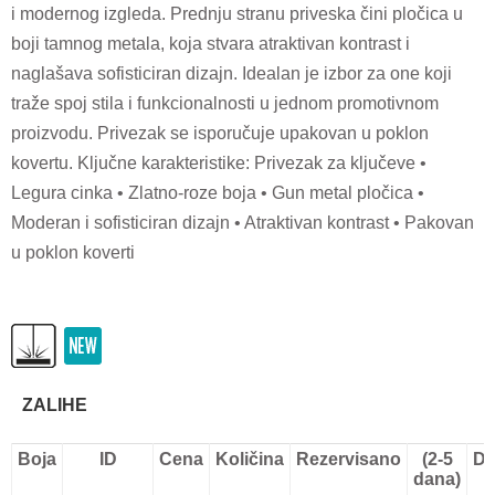
i modernog izgleda. Prednju stranu priveska čini pločica u
boji tamnog metala, koja stvara atraktivan kontrast i
naglašava sofisticiran dizajn. Idealan je izbor za one koji
traže spoj stila i funkcionalnosti u jednom promotivnom
proizvodu. Privezak se isporučuje upakovan u poklon
kovertu. Ključne karakteristike: Privezak za ključeve •
Legura cinka • Zlatno-roze boja • Gun metal pločica •
Moderan i sofisticiran dizajn • Atraktivan kontrast • Pakovan
u poklon koverti
ZALIHE
Boja
ID
Cena
Količina
Rezervisano
(2-5
Do
dana)