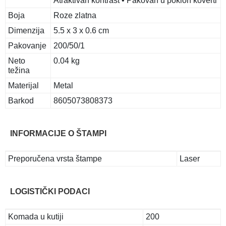
Atraktivan kontrast • Pakovan u poklon koverti
Boja
Roze zlatna
Dimenzija
5.5 x 3 x 0.6 cm
Pakovanje
200/50/1
Neto
0.04 kg
težina
Materijal
Metal
Barkod
8605073808373
INFORMACIJE O ŠTAMPI
Preporučena vrsta štampe
Laser
LOGISTIČKI PODACI
Komada u kutiji
200