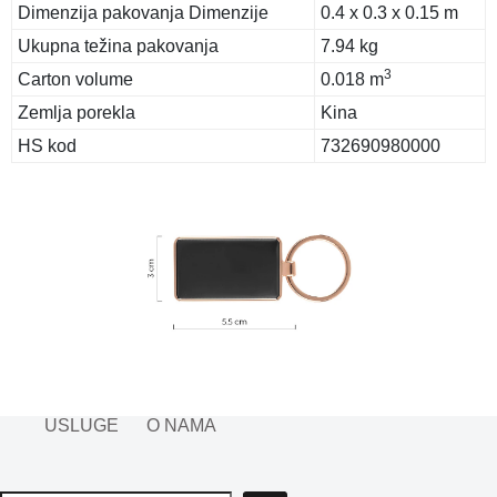
Dimenzija pakovanja Dimenzije
0.4 x 0.3 x 0.15 m
Ukupna težina pakovanja
7.94 kg
3
Carton volume
0.018 m
Zemlja porekla
Kina
HS kod
732690980000
USLUGE
O NAMA