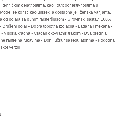
 i tehničkim delatnostima, kao i outdoor aktivnostima u
Model se koristi kao unisex, a dostupna je i ženska varijanta.
ca od polara sa punim rajsferšlusom • Sirovinski sastav: 100%
• Brušeni polar • Dobra toplotna izolacija • Lagana i mekana •
 • Visoka kragna • Ojačan okovratnik trakom • Dva prednja
čne ranfle na rukavima • Donji učkur sa regulatorima • Pogodna
koj verziji
L
1