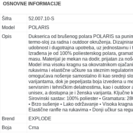
OSNOVNE INFORMACIJE
Šifra
52.007.10-S
Model
POLARIS
Opis
Dukserica od brušenog polara POLARIS sa punim 
termo-sloj za radna i outdoor okruženja. Dizajnira
udobnost i dugotrajna upotreba, uz jednostavnu i 
Izrađena je od 100% poliesterskog polara, gramatu
masu. Materijal je mekan na dodir, prijatan za noš
Model ima visoku kragnu sa okovratnikom ojačanim
rukavima i elastične učkure sa steznim regulatori
omogućava nošenje samostalno ili kao srednji sloj
varijantama, dok je pepeljasta boja izvedena u me
servisnim i tehničkim delatnostima, kao i outdoor
unisex, a dostupna je i ženska varijanta. Ključne 
Sirovinski sastav: 100% poliester • Gramatura: 28
• Brzo sušenje • Lako održavanje • Visoka kragna
Elastične ranfle na rukavima • Donji učkur sa reg
Brend
EXPLODE
Boja
Crna