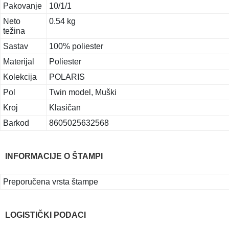
Pakovanje
10/1/1
Neto
0.54 kg
težina
Sastav
100% poliester
Materijal
Poliester
Kolekcija
POLARIS
Pol
Twin model, Muški
Kroj
Klasičan
Barkod
8605025632568
INFORMACIJE O ŠTAMPI
Preporučena vrsta štampe
LOGISTIČKI PODACI