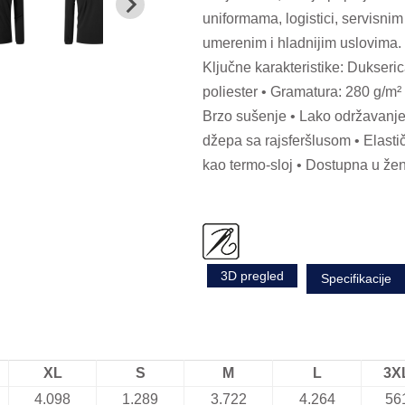
uniformama, logistici, servisnim
umerenim i hladnijim uslovima. 
Ključne karakteristike: Dukseri
poliester • Gramatura: 280 g/m² 
Brzo sušenje • Lako održavanje
džepa sa rajsferšlusom • Elasti
kao termo-sloj • Dostupna u žens
3D pregled
Specifikacije
XL
S
M
L
3X
4.098
1.289
3.722
4.264
56