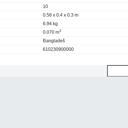
10
0.58 x 0.4 x 0.3 m
6.94 kg
3
0.070 m
Bangladeš
610230900000
Pretraga