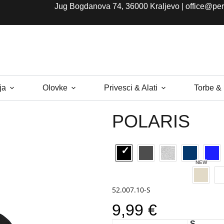
Jug Bogdanova 74, 36000 Kraljevo |
office@per
ja
Olovke
Privesci & Alati
Torbe &
POLARIS
52.007.10-S
9,99 €
S