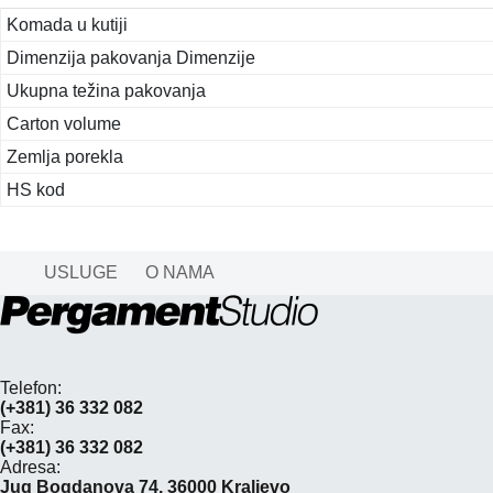
Komada u kutiji
Dimenzija pakovanja Dimenzije
Ukupna težina pakovanja
Carton volume
Zemlja porekla
HS kod
USLUGE
O NAMA
Telefon:
(+381) 36 332 082
Fax:
(+381) 36 332 082
Adresa:
Jug Bogdanova 74, 36000 Kraljevo