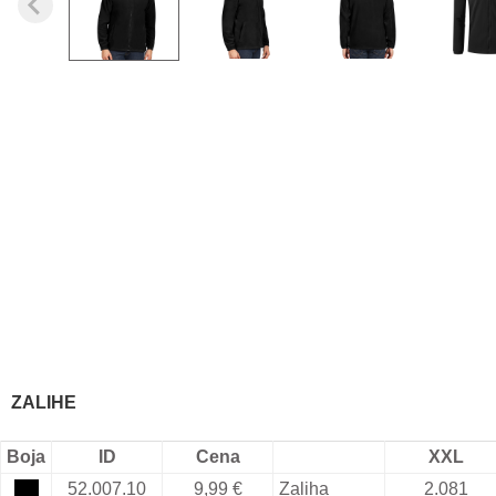
ZALIHE
Boja
ID
Cena
XXL
52.007.10
9,99 €
Zaliha
2.081