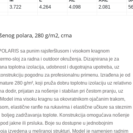
3.722
4.264
4.098
2.081
5
šenog polara, 280 g/m2, crna
POLARIS sa punim rajsferšlusom i visokom kragnom
ermo-sloj za radna i outdoor okruženja. Dizajnirana je za
ana toplotna izolacija, udobnost i dugotrajna upotreba, uz
 konstrukciju pogodnu za profesionalnu primenu. Izrađena je od
ature 280 g/m², koji pruža dobru toplotnu izolaciju uz relativno
 dodir, prijatan za nošenje i stabilan pri čestom pranju, uz
. Model ima visoku kragnu sa okovratnikom ojačanim trakom,
som, elastične ranfle na rukavima i elastične učkure sa steznim
i boljeg zadržavanja toplote. Konstrukcija omogućava nošenje
ispod jakne ili prsluka. Boje su dostupne u jednobojnim
boja izvedena u meliranoj strukturi. Model je namenjen radnim