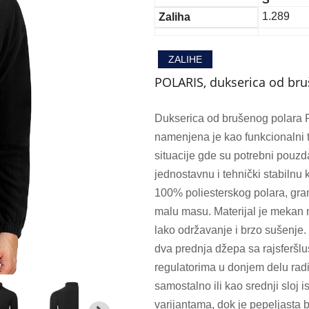
1.289
Zaliha
ZALIHE
POLARIS, dukserica od bru
Dukserica od brušenog polara 
namenjena je kao funkcionalni t
situacije gde su potrebni pouzd
jednostavnu i tehnički stabilnu
100% poliesterskog polara, gram
malu masu. Materijal je mekan na
lako održavanje i brzo sušenje
dva prednja džepa sa rajsferšlu
regulatorima u donjem delu rad
samostalno ili kao srednji sloj 
varijantama, dok je pepeljasta 