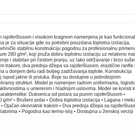
rajsferšlusom i visokom kragnom namenjena je kao funkcional
na je za situacije gde su potrebni pouzdana toplotna izolacija,
tehnički stabilnu konstrukciju pogodnu za profesionalnu primen
re 280 g/m², koji pruža dobru toplotnu izolaciju uz relativno ma
enje i stabilan pri čestom pranju, uz lako održavanje i brzo suše
 trakom, dva prednja džepa sa rajsferšlusom, elastične ranfle
ma u donjem delu radi boljeg zadržavanja toplote. Konstrukcija
 ispod jakne ili prsluka. Boje su dostupne u jednobojnim
liranoj strukturi. Model je namenjen radnim uniformama, logistic
 aktivnostima u umerenim i hladnijim uslovima. Model se koristi 
karakteristike: Dukserica od polara sa punim rajsferšlusom •
0 g/m² • Brušeni polar • Dobra toplotna izolacija • Lagana i mek
 • Ojačan okovratnik trakom • Dva prednja džepa sa rajsferšlus
ulatorima • Pogodna kao termo-sloj • Dostupna u ženskoj verziji