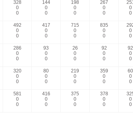
328
144
198
267
25
0
0
0
0
0
0
0
0
0
0
492
417
715
835
29
0
0
0
0
0
0
0
0
0
0
286
93
26
92
92
0
0
0
0
0
0
0
0
0
0
320
80
219
359
60
0
0
0
0
0
0
0
0
0
0
581
416
375
378
32
0
0
0
0
0
0
0
0
0
0