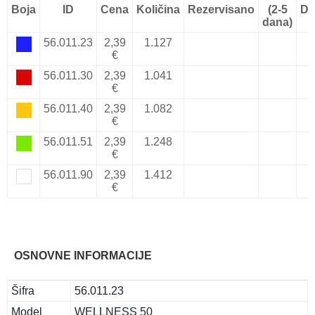
Boja
ID
Cena
Količina
Rezervisano
(2-5
Do
dana)
56.011.23
2,39
1.127
€
56.011.30
2,39
1.041
€
56.011.40
2,39
1.082
€
56.011.51
2,39
1.248
€
56.011.90
2,39
1.412
€
OSNOVNE INFORMACIJE
Šifra
56.011.23
Model
WELLNESS 50