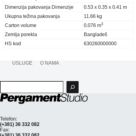
Dimenzija pakovanja Dimenzije
0.53 x 0.35 x 0.41 m
Ukupna težina pakovanja
11.66 kg
3
Carton volume
0.076 m
Zemlja porekla
Bangladeš
HS kod
630260000000
USLUGE
O NAMA
Pretraga
Telefon:
(+381) 36 332 082
Fax:
(+381) 36 332 082