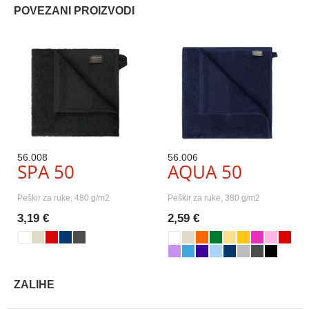
POVEZANI PROIZVODI
56.008
56.006
SPA 50
AQUA 50
Peškir za ruke, 480 g/m2
Peškir za ruke, 380 g/m2
3,19 €
2,59 €
ZALIHE