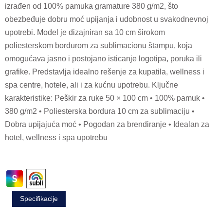
izrađen od 100% pamuka gramature 380 g/m2, što
obezbeđuje dobru moć upijanja i udobnost u svakodnevnoj
upotrebi. Model je dizajniran sa 10 cm širokom
poliesterskom bordurom za sublimacionu štampu, koja
omogućava jasno i postojano isticanje logotipa, poruka ili
grafike. Predstavlja idealno rešenje za kupatila, wellness i
spa centre, hotele, ali i za kućnu upotrebu. Ključne
karakteristike: Peškir za ruke 50 × 100 cm • 100% pamuk •
380 g/m2 • Poliesterska bordura 10 cm za sublimaciju •
Dobra upijajuća moć • Pogodan za brendiranje • Idealan za
hotel, wellness i spa upotrebu
Specifikacije