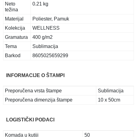
Neto
0.21 kg
težina
Materijal
Poliester, Pamuk
Kolekcija
WELLNESS
Gramatura
400 g/m2
Tema
Sublimacija
Barkod
8605025659299
INFORMACIJE O ŠTAMPI
Preporučena vrsta štampe
Sublimacija
Preporučena dimenzija štampe
10 x 50cm
LOGISTIČKI PODACI
Komada u kutiji
50