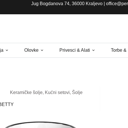
Jug Bogdanova 74, 36000 Kraljevo |
office@per
ja
Olovke
Privesci & Alati
Torbe &
Keramičke šolje
,
Kućni setovi
,
Šolje
BETTY