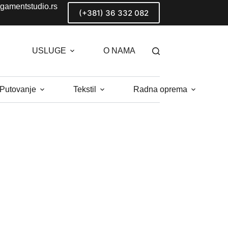
gamentstudio.rs
(+381) 36 332 082
USLUGE
O NAMA
 Putovanje
Tekstil
Radna oprema