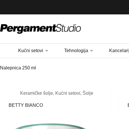
Skip
to
content
Kućni setovi
Tehnologija
Kancelari
Nalepnica
250 ml
Keramičke šolje
,
Kućni setovi
,
Šolje
BETTY BIANCO