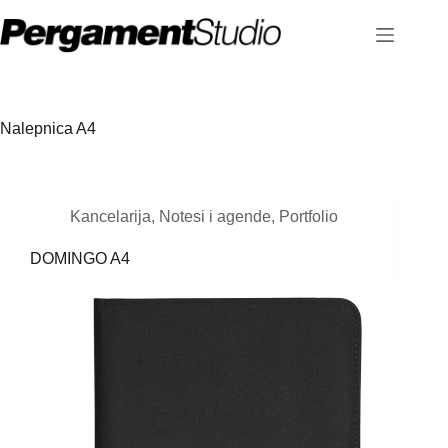
Skip
to
content
Nalepnica
A4
Kancelarija
,
Notesi i agende
,
Portfolio
DOMINGO A4