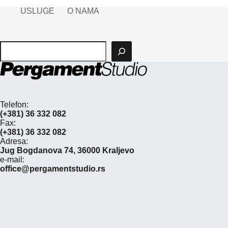
USLUGE
O NAMA
Pretraga
Telefon:
(+381) 36 332 082
Fax:
(+381) 36 332 082
Adresa:
Jug Bogdanova 74, 36000 Kraljevo
e-mail:
office@pergamentstudio.rs