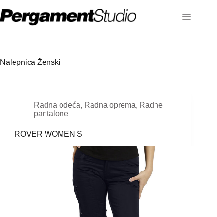
Skip
to
content
Nalepnica
Ženski
Radna odeća
,
Radna oprema
,
Radne
pantalone
ROVER WOMEN S